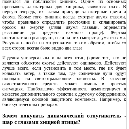
появился ли поблизости хищник. Одним из основных
признаков, характерных для хищника, являются глаза. В
первую очередь, их глазам присущи характерные цвета и
форма. Кроме того, хищник всегда смотрит двумя глазами,
чтобы правильно определить расстояние и спланировать
бросок на жертву (глядя двумя глазами, определить
расстояние до предмета намного проще). Жертвы
инстинктивно реагируют, если на них смотрят двумя глазами.
Рисунок нанесён на отпугиватель таким образом, чтобы со
всех сторон всегда было видно два глаза.
Изделия универсальны и на всех птиц (кроме тех, кто не
является объектом охоты) действуют одинаково. Действуют
лучше всего, если установить в том месте, где их будет
колыхать ветер, а также там, где солнечные лучи будут
попадать на светоотражающие элементы. В качестве
самостоятельного средства может помочь в простых
ситуациях. Наибольшую эффективность демонстрирует в
качестве дополнительного средства к другому оборудованию,
являющемуся основой защитного комплекса. Например, к
биоакустическим приборам.
Зачем покупать динамический отпугиватель -
шар с глазами хищной птицы?