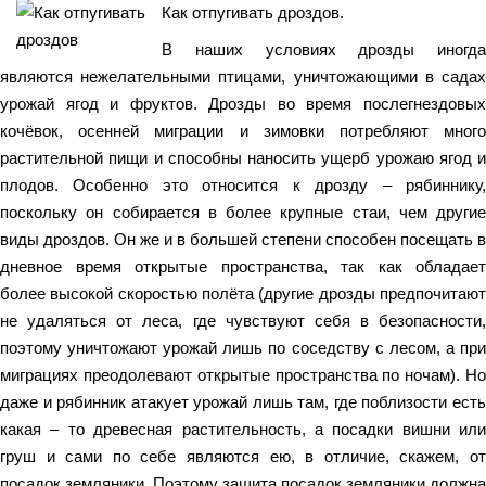
Как отпугивать дроздов.
В наших условиях дрозды иногда
являются нежелательными птицами, уничтожающими в садах
урожай ягод и фруктов. Дрозды во время послегнездовых
кочёвок, осенней миграции и зимовки потребляют много
растительной пищи и способны наносить ущерб урожаю ягод и
плодов. Особенно это относится к дрозду – рябиннику,
поскольку он собирается в более крупные стаи, чем другие
виды дроздов. Он же и в большей степени способен посещать в
дневное время открытые пространства, так как обладает
более высокой скоростью полёта (другие дрозды предпочитают
не удаляться от леса, где чувствуют себя в безопасности,
поэтому уничтожают урожай лишь по соседству с лесом, а при
миграциях преодолевают открытые пространства по ночам). Но
даже и рябинник атакует урожай лишь там, где поблизости есть
какая – то древесная растительность, а посадки вишни или
груш и сами по себе являются ею, в отличие, скажем, от
посадок земляники. Поэтому защита посадок земляники должна