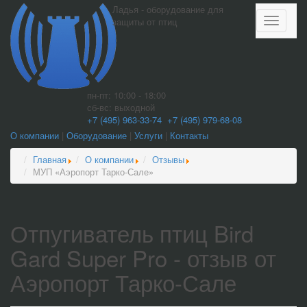
Ладья - оборудование для
Показат
защиты от птиц
меню
пн-пт: 10:00 - 18:00
сб-вс: выходной
+7 (495) 963-33-74
+7 (495) 979-68-08
О компании
|
Оборудование
|
Услуги
|
Контакты
Главная
О компании
Отзывы
МУП «Аэропорт Тарко-Сале»
Отпугиватель птиц Bird
Gard Super Pro - отзыв от
Аэропорт Тарко-Сале