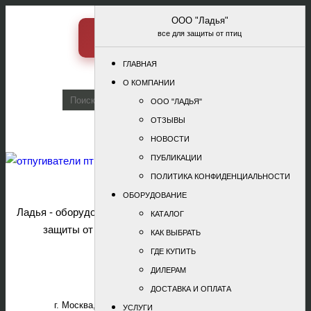
ООО "Ладья"
Отзывы
все для защиты от птиц
Перезвоните мне
Новости
Как выбрать
ГЛАВНАЯ
Как купить
О КОМПАНИИ
Дилерам
ООО "ЛАДЬЯ"
ОТЗЫВЫ
НОВОСТИ
ПУБЛИКАЦИИ
Оборудование
для защиты от
ПОЛИТИКА КОНФИДЕНЦИАЛЬНОСТИ
птиц
ОБОРУДОВАНИЕ
Показать меню
Ладья - оборудование для
КАТАЛОГ
защиты от птиц
КАК ВЫБРАТЬ
+7 (495) 963-33-74
ГДЕ КУПИТЬ
+7 (495) 979-68-08
ДИЛЕРАМ
otpugivateli@mail.ru
ДОСТАВКА И ОПЛАТА
г. Москва, ул. Электрозаводская, дом 29, стр. 1
УСЛУГИ