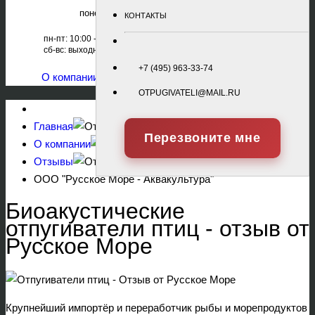
понедельник - пятница: 10:00 - 18:00
КОНТАКТЫ
пн-пт: 10:00 - 18:00
+7 (495) 963-33-74
сб-вс: выходной
+7 (495) 979-68-08
+7 (495) 963-33-74
О компании
|
Оборудование
|
Услуги
|
Контакты
OTPUGIVATELI@MAIL.RU
Главная
Перезвоните мне
О компании
Отзывы
ООО "Русское Море - Аквакультура"
Биоакустические
отпугиватели птиц - отзыв от
Русское Море
Крупнейший импортёр и переработчик рыбы и морепродуктов