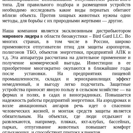
типа. Для правильного подбора и размещения устройств
необходимо исследовать какие виды пернатых обитают
вблизи объекта. Против хищных животных нужны одни
методы, для борьбы с их природными жертвами — другие.
Наша компания является эксклюзивным дистрибьютором
мирового лидера
в области биоакустики – Bird Gard LLC. Во
многих странах, в том числе в России, широко
применяются отпугиватели птиц для защиты аэропортов,
полигонов ТБО, объектов энергетики, предприятий АПК и
т.д. Эта аппаратура рассчитана на длительное применение и
получение коммерческой выгоды. Инвестиции в ее
приобретение многократно окупаются в ближайшие годы
после установки. На предприятиях пищевой
промышленности, складах и зернохранилищах эффект
немедленный, и выгоду легко подсчитать. Защитные
устройства приносят явную пользу в сельском хозяйстве — на
фермах и полях, в садах и виноградниках. Повышается
надежность работы предприятий энергетики. На аэродромах и
возле авиационных ангаров речь идет о спасении
человеческих жизней, и монтаж средств защиты является
обязательным. На объектах, где люди отдыхают и
развлекаются, например, пляжах, яхт-клубах, бассейнах,
парках, отпугивание животных повышает комфорт
отдыхающих, и способствует притоку клиентов.