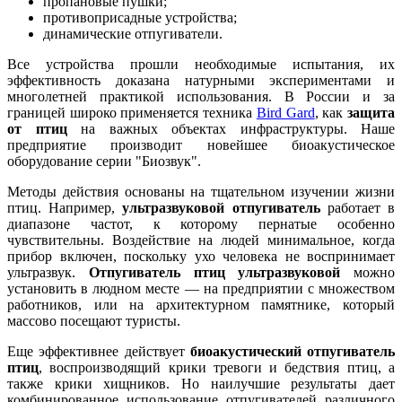
пропановые пушки;
противоприсадные устройства;
динамические отпугиватели.
Все устройства прошли необходимые испытания, их
эффективность доказана натурными экспериментами и
многолетней практикой использования. В России и за
границей широко применяется техника
Bird Gard
, как
защита
от птиц
на важных объектах инфраструктуры. Наше
предприятие производит новейшее биоакустическое
оборудование серии "Биозвук".
Методы действия основаны на тщательном изучении жизни
птиц. Например,
ультразвуковой отпугиватель
работает в
диапазоне частот, к которому пернатые особенно
чувствительны. Воздействие на людей минимальное, когда
прибор включен, поскольку ухо человека не воспринимает
ультразвук.
Отпугиватель птиц ультразвуковой
можно
установить в людном месте — на предприятии с множеством
работников, или на архитектурном памятнике, который
массово посещают туристы.
Еще эффективнее действует
биоакустический отпугиватель
птиц
, воспроизводящий крики тревоги и бедствия птиц, а
также крики хищников. Но наилучшие результаты дает
комбинированное использование отпугивателей различного